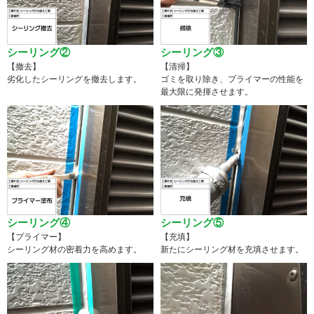
シーリング②
シーリング③
【撤去】
【清掃】
劣化したシーリングを撤去します。
ゴミを取り除き、プライマーの性能を
最大限に発揮させます。
シーリング④
シーリング⑤
【プライマー】
【充填】
シーリング材の密着力を高めます。
新たにシーリング材を充填させます。