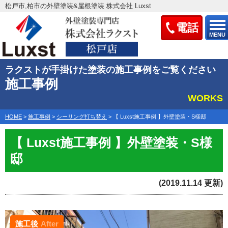
松戸市,柏市の外壁塗装&屋根塗装 株式会社 Luxst
電話
MENU
ラクストが手掛けた塗装の施工事例をご覧ください
施工事例
WORKS
HOME
>
施工事例
>
シーリング打ち替え
>
【 Luxst施工事例 】外壁塗装・S様邸
【 Luxst施工事例 】外壁塗装・S様
邸
(2019.11.14 更新)
施工後
After