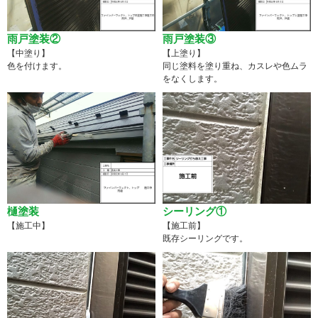
雨戸塗装②
雨戸塗装③
【中塗り】
【上塗り】
色を付けます。
同じ塗料を塗り重ね、カスレや色ムラ
をなくします。
樋塗装
シーリング①
【施工中】
【施工前】
既存シーリングです。