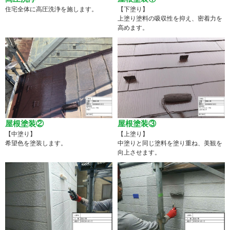
住宅全体に高圧洗浄を施します。
【下塗り】
上塗り塗料の吸収性を抑え、密着力を
高めます。
屋根塗装②
屋根塗装③
【中塗り】
【上塗り】
希望色を塗装します。
中塗りと同じ塗料を塗り重ね、美観を
向上させます。