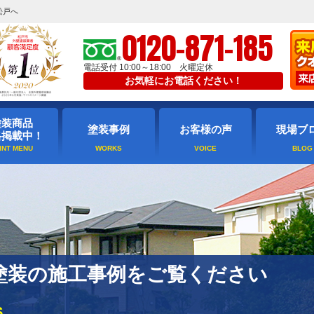
松戸へ
0120-871-185
電話受付 10:00～18:00 火曜定休
お気軽にお電話ください！
塗装商品
塗装事例
お客様の声
現場ブ
格掲載中！
塗装の施工事例をご覧ください
S