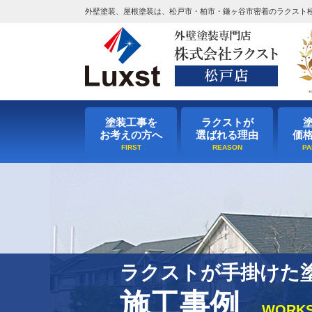
外壁塗装、屋根塗装は、松戸市・柏市・鎌ヶ谷市密着のラクスト
塗装工事を
ラクストが
お考えの方へ
選ばれる理由
価
ラクストが手掛けた
施工事例
WORK