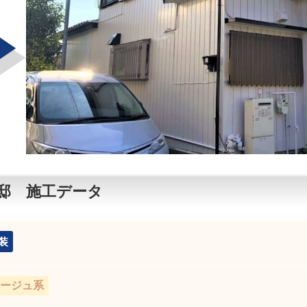
邸 施工データ
装
ージュ系