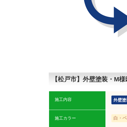
【松戸市】外壁塗装・М様
施工内容
外壁塗
施工カラー
白・ベ