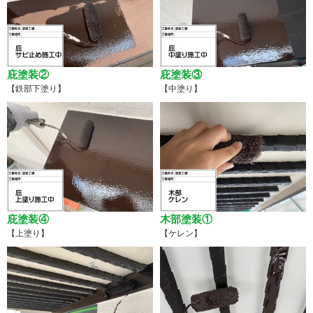
庇塗装②
庇塗装③
【鉄部下塗り】
【中塗り】
庇塗装④
木部塗装①
【上塗り】
【ケレン】