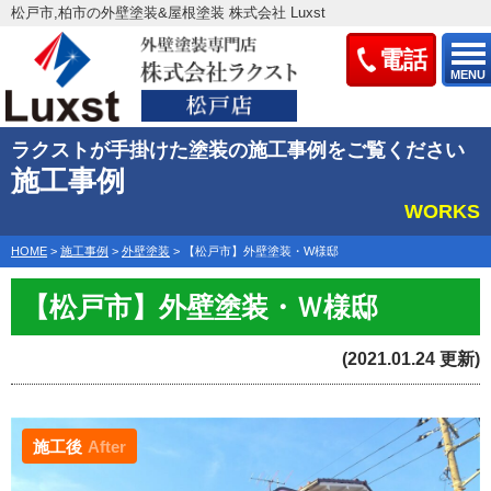
松戸市,柏市の外壁塗装&屋根塗装 株式会社 Luxst
電話
MENU
ラクストが手掛けた塗装の施工事例をご覧ください
施工事例
WORKS
HOME
>
施工事例
>
外壁塗装
>
【松戸市】外壁塗装・W様邸
【松戸市】外壁塗装・Ｗ様邸
(2021.01.24 更新)
施工後
After