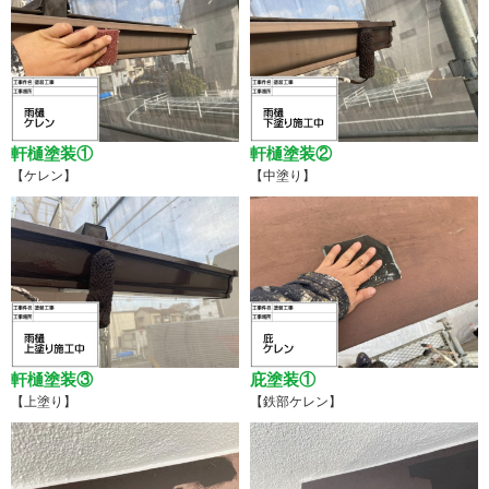
軒樋塗装①
軒樋塗装②
【ケレン】
【中塗り】
軒樋塗装③
庇塗装①
【上塗り】
【鉄部ケレン】