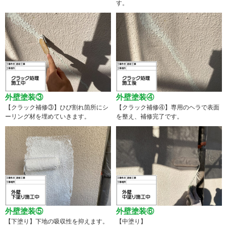
す。
外壁塗装③
外壁塗装④
【クラック補修③】ひび割れ箇所にシ
【クラック補修④】専用のヘラで表面
ーリング材を埋めていきます。
を整え、補修完了です。
外壁塗装⑤
外壁塗装⑥
【下塗り】下地の吸収性を抑えます。
【中塗り】