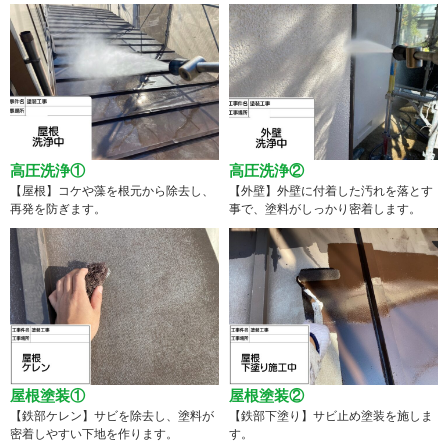
高圧洗浄①
高圧洗浄②
【屋根】コケや藻を根元から除去し、
【外壁】外壁に付着した汚れを落とす
再発を防ぎます。
事で、塗料がしっかり密着します。
屋根塗装①
屋根塗装②
【鉄部ケレン】サビを除去し、塗料が
【鉄部下塗り】サビ止め塗装を施しま
密着しやすい下地を作ります。
す。