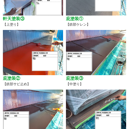
軒天塗装③
庇塗装①
【上塗り】
【鉄部ケレン】
庇塗装②
庇塗装③
【鉄部サビ止め】
【中塗り】