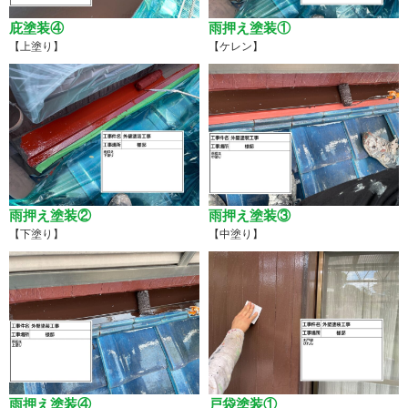
庇塗装④
雨押え塗装①
【上塗り】
【ケレン】
雨押え塗装②
雨押え塗装③
【下塗り】
【中塗り】
雨押え塗装④
戸袋塗装①