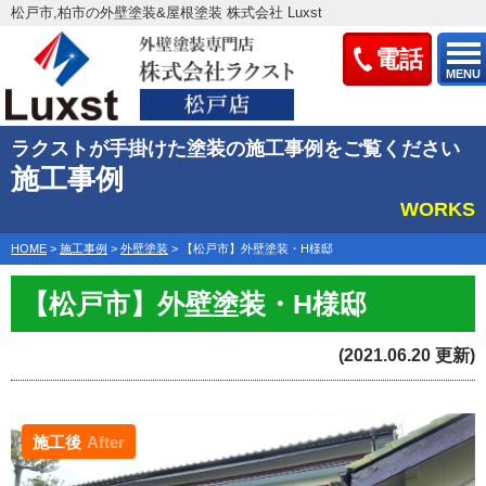
松戸市,柏市の外壁塗装&屋根塗装 株式会社 Luxst
電話
MENU
ラクストが手掛けた塗装の施工事例をご覧ください
施工事例
WORKS
HOME
>
施工事例
>
外壁塗装
>
【松戸市】外壁塗装・H様邸
【松戸市】外壁塗装・H様邸
(2021.06.20 更新)
施工後
After