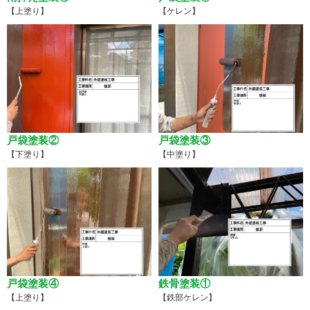
【上塗り】
【ケレン】
戸袋塗装②
戸袋塗装③
【下塗り】
【中塗り】
戸袋塗装④
鉄骨塗装①
【上塗り】
【鉄部ケレン】