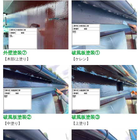
外壁塗装⑦
破風板塗装①
【木部/上塗り】
【ケレン】
破風板塗装②
破風板塗装③
【中塗り】
【上塗り】