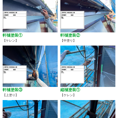
軒樋塗装①
軒樋塗装②
【ケレン】
【中塗り】
軒樋塗装③
縦樋塗装①
【上塗り】
【ケレン】