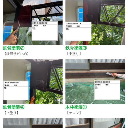
鉄骨塗装②
鉄骨塗装③
【鉄部サビ止め】
【中塗り】
鉄骨塗装④
木枠塗装①
【上塗り】
【ケレン】