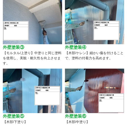
外壁塗装③
外壁塗装④
【モルタル/上塗り】中塗りと同じ塗料
【木部/ケレン】細かい傷を付けること
を使用し、美観・耐久性を向上させま
で、塗料の付着力を高めます。
す。
外壁塗装⑤
外壁塗装⑥
【木部/下塗り】
【木部/中塗り】