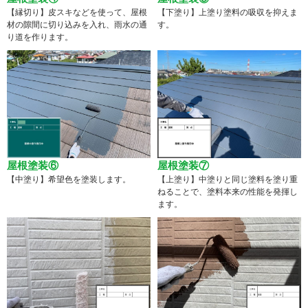
【縁切り】皮スキなどを使って、屋根
【下塗り】上塗り塗料の吸収を抑えま
材の隙間に切り込みを入れ、雨水の通
す。
り道を作ります。
屋根塗装⑥
屋根塗装⑦
【中塗り】希望色を塗装します。
【上塗り】中塗りと同じ塗料を塗り重
ねることで、塗料本来の性能を発揮し
ます。