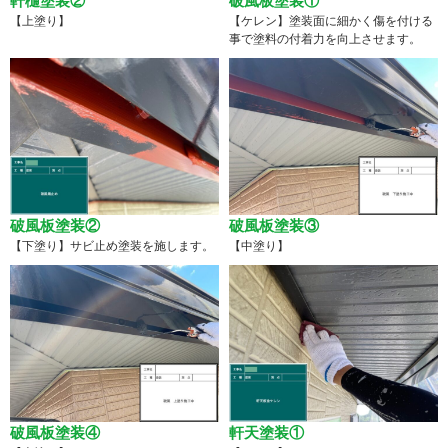
軒樋塗装②
破風板塗装①
【上塗り】
【ケレン】塗装面に細かく傷を付ける
事で塗料の付着力を向上させます。
破風板塗装②
破風板塗装③
【下塗り】サビ止め塗装を施します。
【中塗り】
破風板塗装④
軒天塗装①