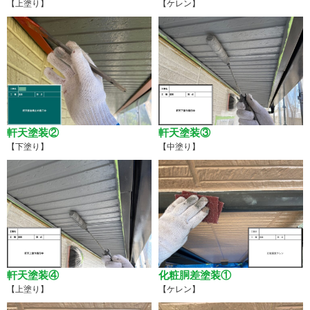
【上塗り】
【ケレン】
軒天塗装②
軒天塗装③
【下塗り】
【中塗り】
軒天塗装④
化粧胴差塗装①
【上塗り】
【ケレン】