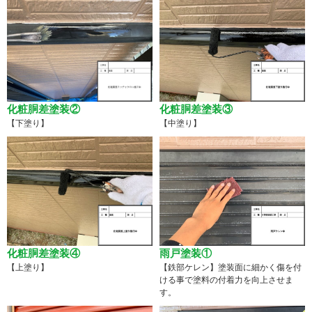
化粧胴差塗装②
化粧胴差塗装③
【下塗り】
【中塗り】
化粧胴差塗装④
雨戸塗装①
【上塗り】
【鉄部ケレン】塗装面に細かく傷を付
ける事で塗料の付着力を向上させま
す。