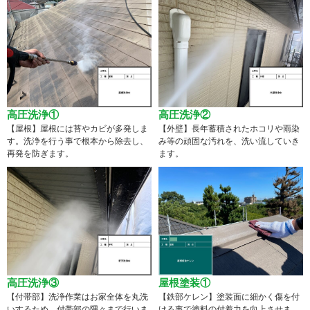
高圧洗浄①
高圧洗浄②
【屋根】屋根には苔やカビが多発しま
【外壁】長年蓄積されたホコリや雨染
す。洗浄を行う事で根本から除去し、
み等の頑固な汚れを、洗い流していき
再発を防ぎます。
ます。
高圧洗浄③
屋根塗装①
【付帯部】洗浄作業はお家全体を丸洗
【鉄部ケレン】塗装面に細かく傷を付
いするため、付帯部の隅々まで行いま
ける事で塗料の付着力を向上させま