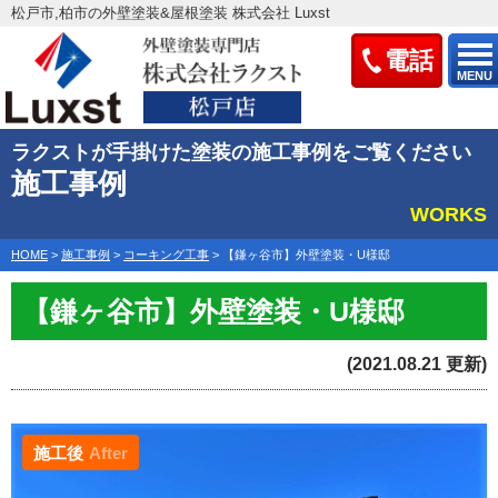
松戸市,柏市の外壁塗装&屋根塗装 株式会社 Luxst
電話
MENU
ラクストが手掛けた塗装の施工事例をご覧ください
施工事例
WORKS
HOME
>
施工事例
>
コーキング工事
>
【鎌ヶ谷市】外壁塗装・U様邸
【鎌ヶ谷市】外壁塗装・U様邸
(2021.08.21 更新)
施工後
After