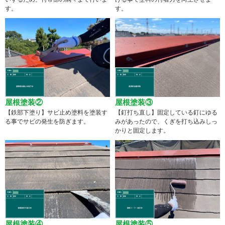
す。
す。
屋根塗装②
屋根塗装③
【鉄部下塗り】サビ止め塗料を塗装す
【釘打ち直し】固定している釘にゆる
る事でサビの発生を防ぎます。
みがあったので、くぎを打ち込みしっ
かりと固定します。
屋根塗装④
屋根塗装⑤