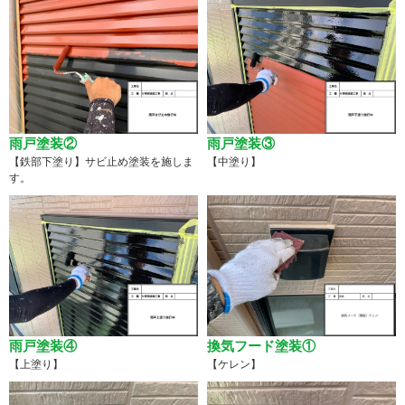
雨戸塗装②
雨戸塗装③
【鉄部下塗り】サビ止め塗装を施しま
【中塗り】
す。
雨戸塗装④
換気フード塗装①
【上塗り】
【ケレン】