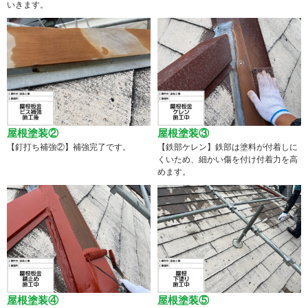
いきます。
屋根塗装②
屋根塗装③
【釘打ち補強②】補強完了です。
【鉄部ケレン】鉄部は塗料が付着しに
くいため、細かい傷を付け付着力を高
めます。
屋根塗装④
屋根塗装⑤