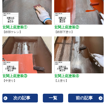
玄関上庇塗装①
玄関上庇塗装②
【鉄部ケレン】
【鉄部下塗り】
玄関上庇塗装③
玄関上庇塗装④
【中塗り】
【上塗り】
次の記事
一覧
前の記事