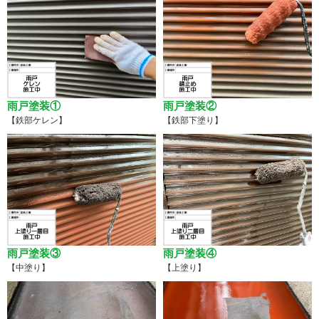
雨戸塗装①
雨戸塗装②
【鉄部ケレン】
【鉄部下塗り】
雨戸塗装③
雨戸塗装④
【中塗り】
【上塗り】