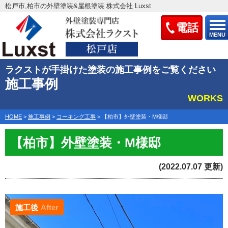
松戸市,柏市の外壁塗装&屋根塗装 株式会社 Luxst
電話
MENU
ラクストが手掛けた塗装の施工事例をご覧ください
施工事例
WORKS
HOME
>
施工事例
>
コーキング工事
>
【柏市】外壁塗装・М様邸
【柏市】外壁塗装・М様邸
(2022.07.07 更新)
施工後
After