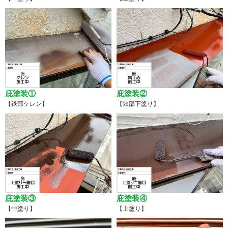
庇塗装①
庇塗装②
【鉄部ケレン】
【鉄部下塗り】
庇塗装③
庇塗装④
【中塗り】
【上塗り】