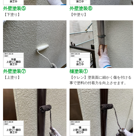
外壁塗装⑤
外壁塗装⑥
【下塗り】
【中塗り】
外壁塗装⑦
樋塗装①
【上塗り】
【ケレン】塗装面に細かく傷を付ける
事で塗料の付着力を向上させます。