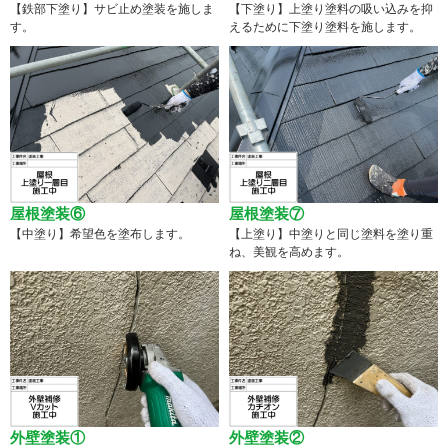
【鉄部下塗り】サビ止め塗装を施しま
【下塗り】上塗り塗料の吸い込みを抑
す。
えるために下塗り塗料を施します。
屋根塗装⑥
屋根塗装⑦
【中塗り】希望色を塗布します。
【上塗り】中塗りと同じ塗料を塗り重
ね、美観を高めます。
外壁塗装①
外壁塗装②