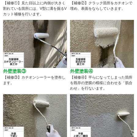
【補修①】見た目以上に内側が大きく
【補修②】クラック箇所をカチオンで
割れている箇所には、V型に溝を掘るV
埋め、表面をならしていきます。
カット補修を行います。
外壁塗装③
外壁塗装④
【補修③】カチオンシーラーを塗布し
【補修④】平らになってしまった箇所
ます。
を既存の塗膜の模様に合わせる「肌合
わせ」を行ないます。