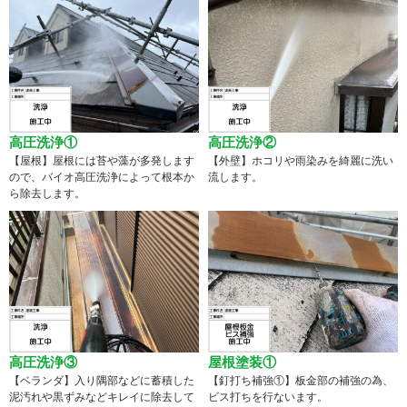
高圧洗浄①
高圧洗浄②
【屋根】屋根には苔や藻が多発します
【外壁】ホコリや雨染みを綺麗に洗い
ので、バイオ高圧洗浄によって根本か
流します。
ら除去します。
高圧洗浄③
屋根塗装①
【ベランダ】入り隅部などに蓄積した
【釘打ち補強①】板金部の補強の為、
泥汚れや黒ずみなどキレイに除去して
ビス打ちを行ないます。