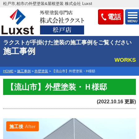
松戸市,柏市の外壁塗装&屋根塗装 株式会社 Luxst
電話
MENU
ラクストが手掛けた塗装の施工事例をご覧ください
施工事例
WORKS
HOME
>
施工事例
>
外壁塗装
>
【流山市】外壁塗装・H様邸
【流山市】外壁塗装・Ｈ様邸
(2022.10.16 更新)
施工後
After