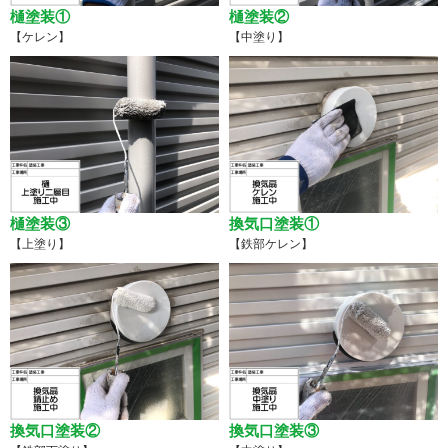
樋塗装①
樋塗装②
【ケレン】
【中塗り】
樋塗装③
換気口塗装①
【上塗り】
【鉄部ケレン】
換気口塗装②
換気口塗装③