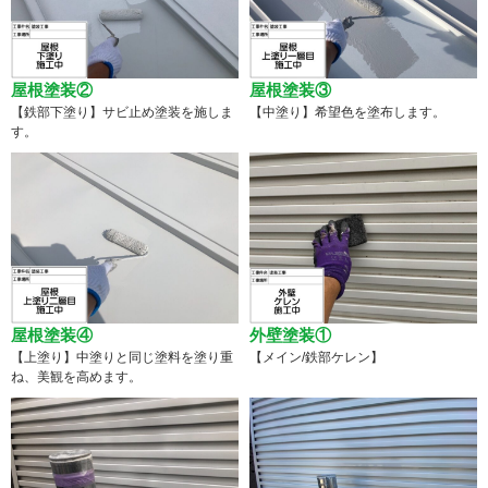
屋根塗装②
屋根塗装③
【鉄部下塗り】サビ止め塗装を施しま
【中塗り】希望色を塗布します。
す。
屋根塗装④
外壁塗装①
【上塗り】中塗りと同じ塗料を塗り重
【メイン/鉄部ケレン】
ね、美観を高めます。