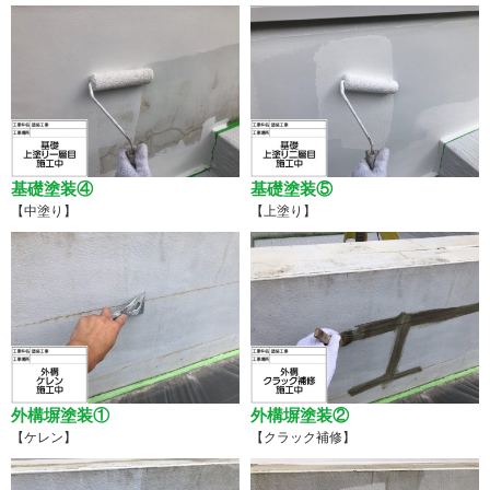
基礎塗装④
基礎塗装⑤
【中塗り】
【上塗り】
外構塀塗装①
外構塀塗装②
【ケレン】
【クラック補修】