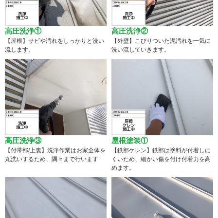
高圧洗浄①
高圧洗浄②
【屋根】サビや汚れをしっかりと洗い
【外壁】こびりついた泥汚れを一気に
流します。
洗い流していきます。
高圧洗浄③
屋根塗装①
【付帯部/上裏】洗浄作業はお家全体を
【鉄部ケレン】鉄部は塗料が付着しに
丸洗いするため、隅々まで行います
くいため、細かい傷を付け付着力を高
めます。