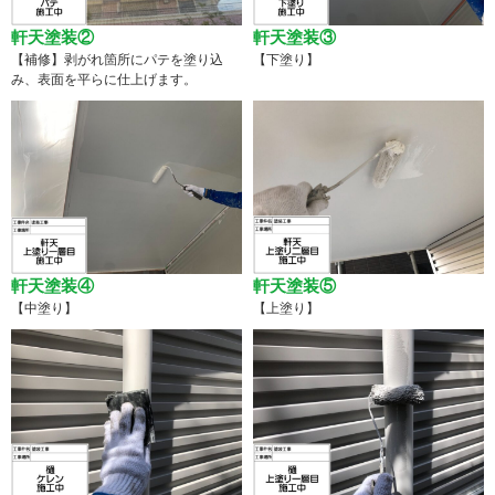
軒天塗装②
軒天塗装③
【補修】剥がれ箇所にパテを塗り込
【下塗り】
み、表面を平らに仕上げます。
軒天塗装④
軒天塗装⑤
【中塗り】
【上塗り】