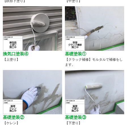
【鉄部下塗り】
【中塗り】
換気口塗装④
基礎塗装①
【上塗り】
【クラック補修】モルタルで補修をし
ます。
基礎塗装②
基礎塗装③
【ケレン】
【下塗り】