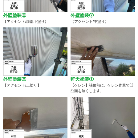
外壁塗装⑥
外壁塗装⑦
【アクセント/鉄部下塗り】
【アクセント/中塗り】
外壁塗装⑧
軒天塗装①
【アクセント/上塗り】
【ケレン】補修前に、ケレン作業で凹
凸面を無くします。