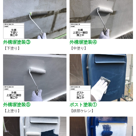
外構塀塗装③
外構塀塗装④
【下塗り】
【中塗り】
外構塀塗装⑤
ポスト塗装①
【上塗り】
【鉄部ケレン】