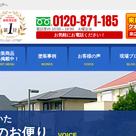
松戸へ
0120-871-185
電話受付 10:00～18:00 火曜定休
お気軽にお電話ください！
塗装商品
塗装事例
お客様の声
現場ブ
格掲載中！
いた
のお便り
VOICE