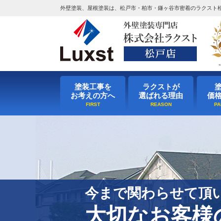
外壁塗装、屋根塗装は、松戸市・柏市・鎌ヶ谷市密着のラクスト
塗装工事を
ラクストが
お考えの方へ
選ばれる理由
価
今まで関わらせて頂
大切なお客様