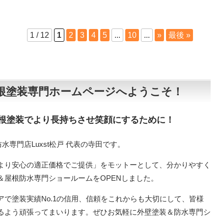
1 / 12
1
2
3
4
5
...
10
...
»
最後 »
、屋根塗装専門ホームページへようこそ！
根塗装でより長持ちさせ笑顔にするために！
専門店Luxst松戸 代表の寺田です。
より安心の適正価格でご提供」をモットーとして、分かりやすく
＆屋根防水専門ショールームをOPENしました。
で塗装実績No.1の信用、信頼をこれからも大切にして、皆様
るよう頑張ってまいります。ぜひお気軽に外壁塗装＆防水専門シ