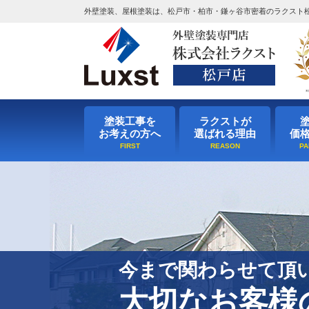
外壁塗装、屋根塗装は、松戸市・柏市・鎌ヶ谷市密着のラクスト
塗装工事を
ラクストが
お考えの方へ
選ばれる理由
価
今まで関わらせて頂
大切なお客様