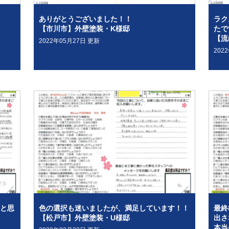
ありがとうございました！！
ラク
【市川市】外壁塗装・K様邸
たで
【流
2022年05月27日 更新
202
と思
色の選択も迷いましたが、満足しています！！
最終
【松戸市】外壁塗装・U様邸
出さ
本当