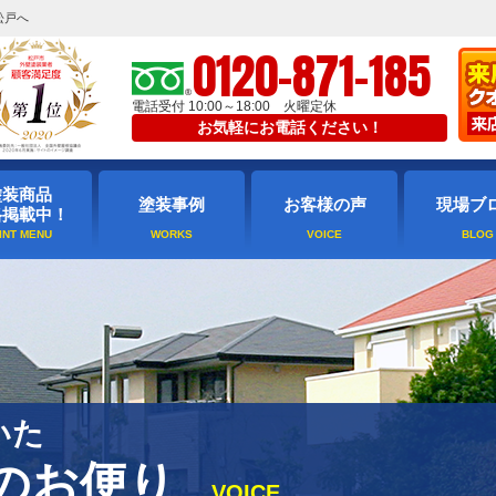
松戸へ
0120-871-185
電話受付 10:00～18:00 火曜定休
お気軽にお電話ください！
塗装商品
塗装事例
お客様の声
現場ブ
格掲載中！
いた
のお便り
VOICE