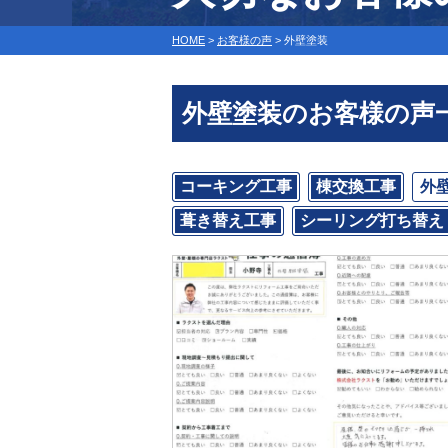
HOME
>
お客様の声
>
外壁塗装
外壁塗装のお客様の声
コーキング工事
棟交換工事
外
葺き替え工事
シーリング打ち替え