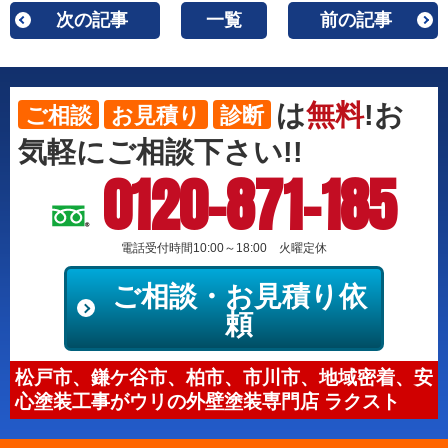
次の記事
一覧
前の記事
は
無料
!お
ご相談
お見積り
診断
気軽にご相談下さい!!
0120-871-185
電話受付時間10:00～18:00 火曜定休
ご相談・お見積り依
頼
松戸市、鎌ケ谷市、柏市、市川市、地域密着、安
心塗装工事がウリの外壁塗装専門店 ラクスト