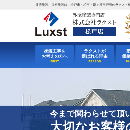
外壁塗装、屋根塗装は、松戸市・柏市・鎌ヶ谷市密着のラクスト
塗装工事を
ラクストが
お考えの方へ
選ばれる理由
価
今まで関わらせて頂
大切なお客様