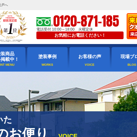
松戸へ
0120-871-185
電話受付 10:00～18:00 火曜定休
お気軽にお電話ください！
塗装商品
塗装事例
お客様の声
現場ブ
格掲載中！
いた
のお便り
VOICE