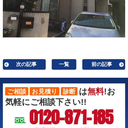
次の記事
一覧
前の記事
は
無料
!お
ご相談
お見積り
診断
気軽にご相談下さい!!
0120-871-185