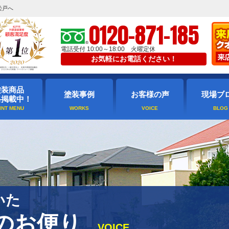
松戸へ
0120-871-185
電話受付 10:00～18:00 火曜定休
お気軽にお電話ください！
塗装商品
塗装事例
お客様の声
現場ブ
格掲載中！
いた
のお便り
VOICE