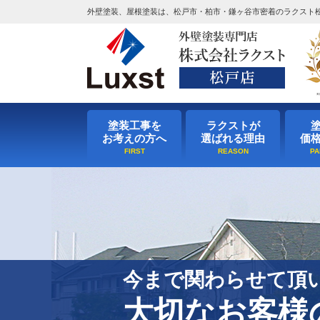
外壁塗装、屋根塗装は、松戸市・柏市・鎌ヶ谷市密着のラクスト
塗装工事を
ラクストが
お考えの方へ
選ばれる理由
価
今まで関わらせて頂
大切なお客様