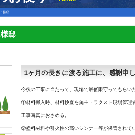
K様邸
K様邸
1ヶ月の長きに渡る施工に、感謝申
今後の工事に当たって、現場で最低限守ってもらい
①材料搬入時、材料検査を施主・ラクスト現場管理
工事写真におさめる。
②塗料材料や引火性の高いシンナー等が保管されて