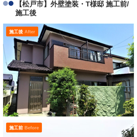
【松戸市】外壁塗装・T様邸 施工前/
施工後
施工後
After
施工前
Before