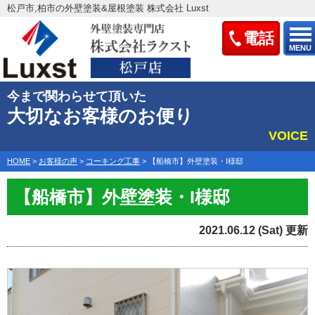
松戸市,柏市の外壁塗装&屋根塗装 株式会社 Luxst
電話
MENU
今まで関わらせて頂いた
大切なお客様のお便り
VOICE
HOME
>
お客様の声
>
コーキング工事
>
【船橋市】外壁塗装・I様邸
【船橋市】外壁塗装・I様邸
2021.06.12 (Sat) 更新