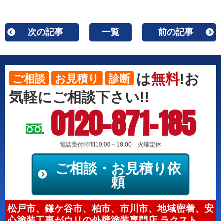
次の記事
一覧
前の記事
は
無料
!お
ご相談
お見積り
診断
気軽にご相談下さい!!
0120-871-185
電話受付時間10:00～18:00 火曜定休
ご相談・お見積り依
頼
松戸市、鎌ケ谷市、柏市、市川市、地域密着、安
心塗装工事がウリの外壁塗装専門店 ラクスト