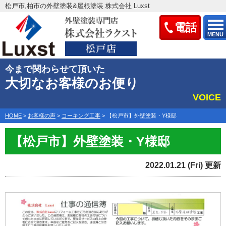
松戸市,柏市の外壁塗装&屋根塗装 株式会社 Luxst
電話
MENU
今まで関わらせて頂いた
大切なお客様のお便り
VOICE
HOME
>
お客様の声
>
コーキング工事
>
【松戸市】外壁塗装・Y様邸
【松戸市】外壁塗装・Y様邸
2022.01.21 (Fri) 更新