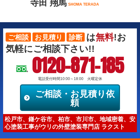
寺田 翔馬
SHOMA TERADA
は
無料
!お
ご相談
お見積り
診断
気軽にご相談下さい!!
0120-871-185
電話受付時間10:00～18:00 火曜定休
ご相談・お見積り依
頼
松戸市、鎌ケ谷市、柏市、市川市、地域密着、安
心塗装工事がウリの外壁塗装専門店 ラクスト