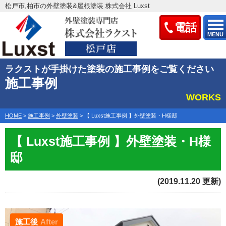
松戸市,柏市の外壁塗装&屋根塗装 株式会社 Luxst
電話
MENU
ラクストが手掛けた塗装の施工事例をご覧ください
施工事例
WORKS
HOME
>
施工事例
>
外壁塗装
>
【 Luxst施工事例 】外壁塗装・H様邸
【 Luxst施工事例 】外壁塗装・H様
邸
(2019.11.20 更新)
施工後
After