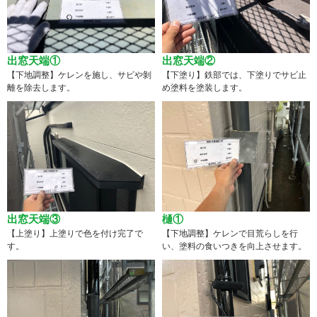
出窓天端①
出窓天端②
【下地調整】ケレンを施し、サビや剝
【下塗り】鉄部では、下塗りでサビ止
離を除去します。
め塗料を塗装します。
出窓天端③
樋①
【上塗り】上塗りで色を付け完了で
【下地調整】ケレンで目荒らしを行
す。
い、塗料の食いつきを向上させます。