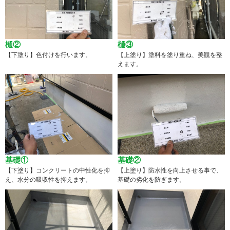
樋②
樋③
【下塗り】色付けを行います。
【上塗り】塗料を塗り重ね、美観を整
えます。
基礎①
基礎②
【下塗り】コンクリートの中性化を抑
【上塗り】防水性を向上させる事で、
え、水分の吸収性を抑えます。
基礎の劣化を防ぎます。