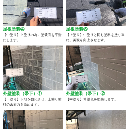
屋根塗装④
屋根塗装⑤
【中塗り】上塗りの為に塗装面を平滑
【上塗り】中塗りと同じ塗料を塗り重
にします。
ね、美観を向上させます。
外壁塗装（帯下）①
外壁塗装（帯下）②
【下塗り】下地を強化させ、上塗り塗
【中塗り】希望色を塗装します。
料の密着力を高めます。