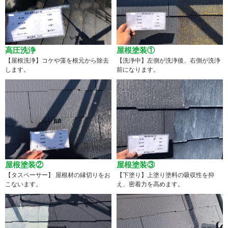
高圧洗浄
屋根塗装①
【屋根洗浄】コケや藻を根元から除去
【洗浄中】左側が洗浄後、右側が洗浄
します。
前になります。
屋根塗装②
屋根塗装③
【タスペーサー】 屋根材の縁切りをお
【下塗り】上塗り塗料の吸収性を抑
こないます。
え、密着力を高めます。