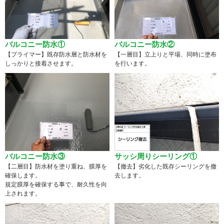
バルコニー防水①
バルコニー防水②
【プライマー】既存防水層と防水材を
【一層目】立上りと平場、同時に塗布
しっかりと接着させます。
を行います。
バルコニー防水③
サッシ周りシーリング①
【二層目】防水材を塗り重ね、膜厚を
【撤去】劣化した既存シーリングを撤
確保します。
去します。
規定膜厚を確保する事で、耐久性を向
上されます。