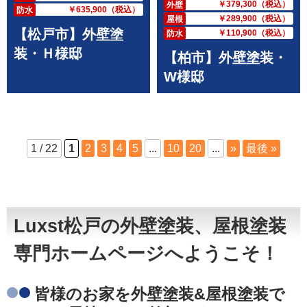
￥379,300（税込）
外壁
￥635,900（税込）
防水
￥289,900（税込）
屋根
【松戸市】外壁塗
￥110,900（税込）
防水
装・Ｈ様邸
【柏市】外壁塗装・
W様邸
1 / 22
1
2
3
4
5
...
10
20
...
»
最後 »
Luxst松戸の外壁塗装、屋根塗装
専門ホームページへようこそ！
皆様のお家を外壁塗装&屋根塗装で