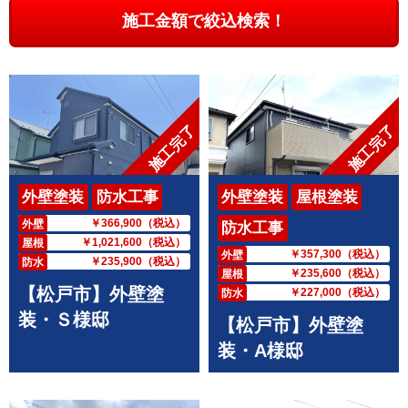
施工金額で絞込検索！
施工完了
施工完了
外壁塗装
防水工事
外壁塗装
屋根塗装
￥366,900（税込）
外壁
防水工事
￥1,021,600（税込）
屋根
￥357,300（税込）
外壁
￥235,900（税込）
防水
￥235,600（税込）
屋根
【松戸市】外壁塗
￥227,000（税込）
防水
装・Ｓ様邸
【松戸市】外壁塗
装・A様邸