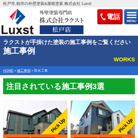
松戸市,柏市の外壁塗装&屋根塗装 株式会社 Luxst
電話
MENU
ラクストが手掛けた塗装の施工事例をご覧ください
施工事例
WORKS
HOME
>
施工事例
>
防水工事
注目されている施工事例3選
Pick Up
Pick Up