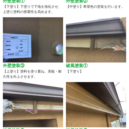
外壁塗装①
外壁塗装②
【下塗り】下塗りで下地を強化させ、
【中塗り】希望色の塗装を行います。
上塗り塗料の密着性を高めます。
外壁塗装③
破風塗装①
【上塗り】塗料を塗り重ね、美観・耐
【下塗り】
久性を向上させます。