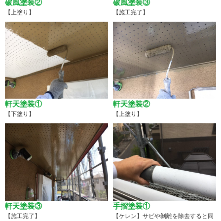
破風塗装②
破風塗装③
【上塗り】
【施工完了】
軒天塗装①
軒天塗装②
【下塗り】
【上塗り】
軒天塗装③
手摺塗装①
【施工完了】
【ケレン】サビや剝離を除去すると同