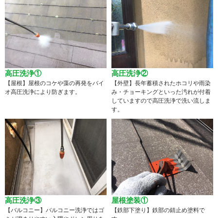
高圧洗浄①
高圧洗浄②
【屋根】屋根のコケや藻の再発をバイ
【外壁】長年蓄積されたホコリや雨染
オ高圧洗浄により防ぎます。
み・チョーキングといった汚れが付着
していますので高圧洗浄で洗い流しま
す。
高圧洗浄③
屋根塗装①
【バルコニー】バルコニー洗浄ではゴ
【鉄部下塗り】鉄部の錆止め塗料で