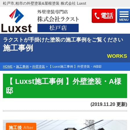
松戸市,柏市の外壁塗装&屋根塗装 株式会社 Luxst
電話
MENU
ラクストが手掛けた塗装の施工事例をご覧ください
施工事例
WORKS
HOME
>
施工事例
>
外壁塗装
>
【 Luxst施工事例 】外壁塗装・A様邸
【 Luxst施工事例 】外壁塗装・A様
邸
(2019.11.20 更新)
施工後
After