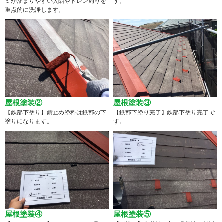
ミが溜まりやすい入隅やドレン周りを
す。
重点的に洗浄します。
屋根塗装②
屋根塗装③
【鉄部下塗り】錆止め塗料は鉄部の下
【鉄部下塗り完了】鉄部下塗り完了で
塗りになります。
す。
屋根塗装④
屋根塗装⑤