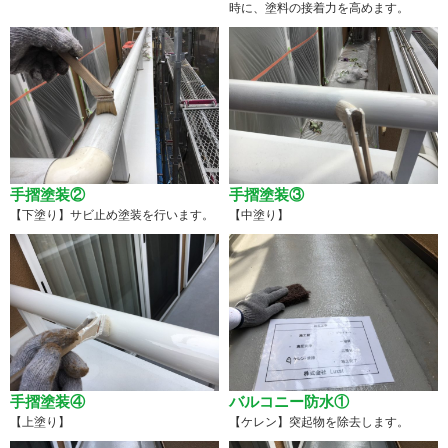
時に、塗料の接着力を高めます。
手摺塗装②
手摺塗装③
【下塗り】サビ止め塗装を行います。
【中塗り】
手摺塗装④
バルコニー防水①
【上塗り】
【ケレン】突起物を除去します。