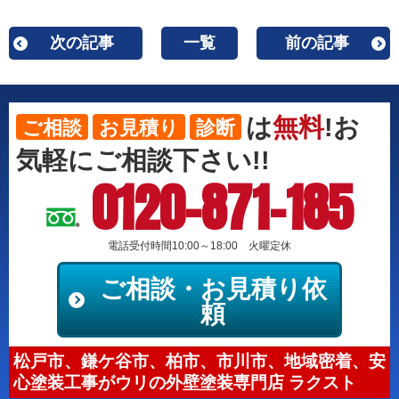
次の記事
一覧
前の記事
は
無料
!お
ご相談
お見積り
診断
気軽にご相談下さい!!
0120-871-185
電話受付時間10:00～18:00 火曜定休
ご相談・お見積り依
頼
松戸市、鎌ケ谷市、柏市、市川市、地域密着、安
心塗装工事がウリの外壁塗装専門店 ラクスト