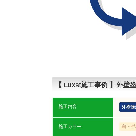
【 Luxst施工事例 】外
施工内容
外壁塗
施工カラー
白・ベ