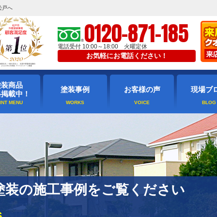
松戸へ
0120-871-185
電話受付 10:00～18:00 火曜定休
お気軽にお電話ください！
塗装商品
塗装事例
お客様の声
現場ブ
格掲載中！
塗装の施工事例をご覧ください
S