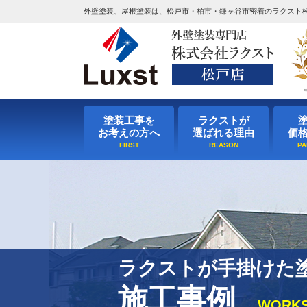
外壁塗装、屋根塗装は、松戸市・柏市・鎌ヶ谷市密着のラクスト
塗装工事を
ラクストが
お考えの方へ
選ばれる理由
価
ラクストが手掛けた
施工事例
WORK