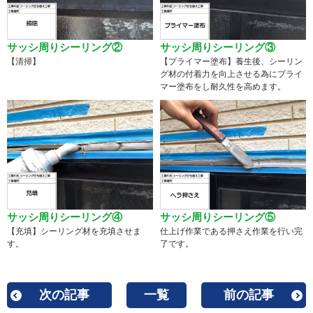
サッシ周りシーリング②
サッシ周りシーリング③
【清掃】
【プライマー塗布】養生後、シーリン
グ材の付着力を向上させる為にプライ
マー塗布をし耐久性を高めます。
サッシ周りシーリング④
サッシ周りシーリング⑤
【充填】シーリング材を充填させま
仕上げ作業である押さえ作業を行い完
す。
了です。
次の記事
一覧
前の記事