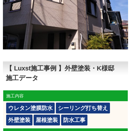
【 Luxst施工事例 】外壁塗装・K様邸
施工データ
施工内容
ウレタン塗膜防水
シーリング打ち替え
外壁塗装
屋根塗装
防水工事