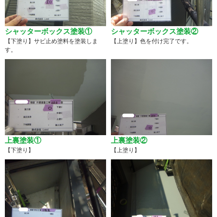
シャッターボックス塗装①
シャッターボックス塗装②
【下塗り】サビ止め塗料を塗装しま
【上塗り】色を付け完了です。
す。
上裏塗装①
上裏塗装②
【下塗り】
【上塗り】