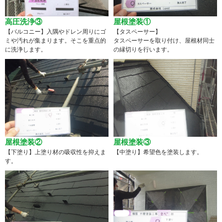
高圧洗浄③
屋根塗装①
【バルコニー】入隅やドレン周りにゴ
【タスペーサー】
ミや汚れが集まります。そこを重点的
タスペーサーを取り付け、屋根材同士
に洗浄します。
の縁切りを行います。
屋根塗装②
屋根塗装③
【下塗り】上塗り材の吸収性を抑えま
【中塗り】希望色を塗装します。
す。