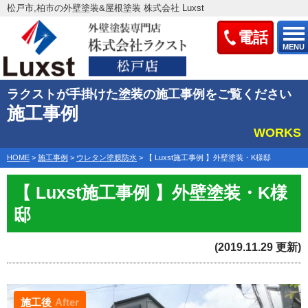
松戸市,柏市の外壁塗装&屋根塗装 株式会社 Luxst
電話
MENU
ラクストが手掛けた塗装の施工事例をご覧ください
施工事例
WORKS
HOME
>
施工事例
>
ウレタン塗膜防水
>
【 Luxst施工事例 】外壁塗装・K様邸
【 Luxst施工事例 】外壁塗装・K様
邸
(2019.11.29 更新)
施工後
After