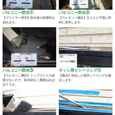
バルコニー防水①
バルコニー防水②
【プライマー塗布】防水材の密着性を
【ウレタン一層目】立上りと平場に同
高めます。
時に塗布します。
バルコニー防水③
サッシ周りシーリング①
【ウレタン二層目】トップコートの必
【撤去】劣化した既存シーリングを撤
要がないので、防水材を二層重ねれば
去します。
完了です。