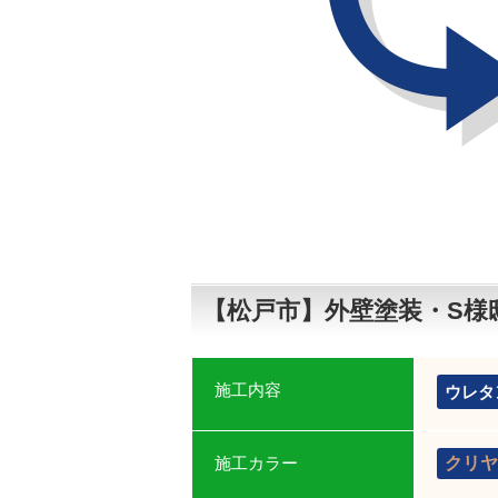
【松戸市】外壁塗装・S様
施工内容
ウレタ
施工カラー
クリヤ