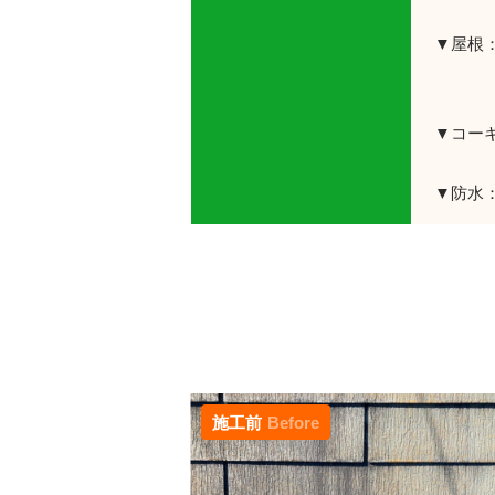
▼屋根
タ
▼コー
▼防水
施工前
Before