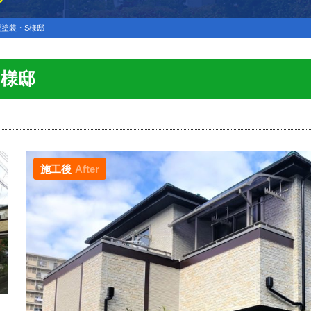
塗装・S様邸
S様邸
施工後
After