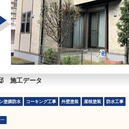
邸 施工データ
ン塗膜防水
コーキング工事
外壁塗装
屋根塗装
防水工事
ー