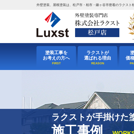
外壁塗装、屋根塗装は、松戸市・柏市・鎌ヶ谷市密着のラクスト
塗装工事を
ラクストが
お考えの方へ
選ばれる理由
価
ラクストが手掛けた
施工事例
WORK