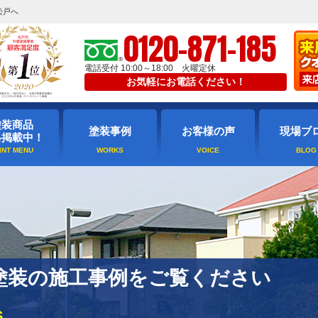
松戸へ
0120-871-185
電話受付 10:00～18:00 火曜定休
お気軽にお電話ください！
塗装商品
塗装事例
お客様の声
現場ブ
格掲載中！
塗装の施工事例をご覧ください
S