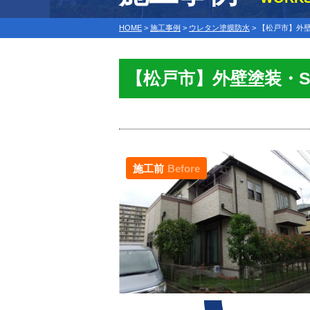
HOME
>
施工事例
>
ウレタン塗膜防水
>
【松戸市】外壁
【松戸市】外壁塗装・
施工前
Before