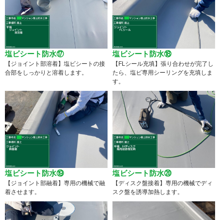
塩ビシート防水⑰
塩ビシート防水⑱
【ジョイント部溶着】塩ビシートの接
【FLシール充填】張り合わせが完了し
合部をしっかりと溶着します。
たら、塩ビ専用シーリングを充填しま
す。
塩ビシート防水⑲
塩ビシート防水⑳
【ジョイント部融着】専用の機械で融
【ディスク盤接着】専用の機械でディ
着させます。
スク盤を誘導加熱します。