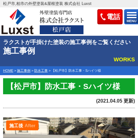
松戸市,柏市の外壁塗装&屋根塗装 株式会社 Luxst
電話
MENU
ラクストが手掛けた塗装の施工事例をご覧ください
施工事例
WORKS
HOME
>
施工事例
>
防水工事
>
【松戸市】防水工事・Sハイツ様
【松戸市】防水工事・Sハイツ様
(2021.04.05 更新)
施工後
After