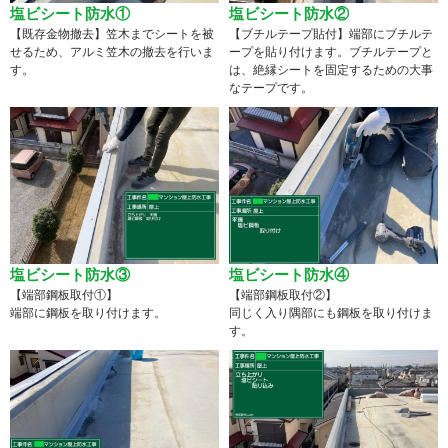
塩ビシート防水①
塩ビシート防水②
【既存金物撤去】笠木までシートを被
【ブチルテープ貼付】端部にブチルテ
せるため、アルミ笠木の撤去を行いま
ープを貼り付けます。ブチルテープと
す。
は、絶縁シートを固定するための大事
なテープです。
塩ビシート防水③
塩ビシート防水④
【端部鋼板取付①】
【端部鋼板取付②】
端部に鋼板を取り付けます。
同じく入り隅部にも鋼板を取り付けま
す。