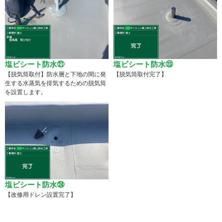
塩ビシート防水㉑
塩ビシート防水㉓
【脱気筒取付】防水層と下地の間に発
【脱気筒取付完了】
生する水蒸気を排気するための脱気筒
を設置します。
塩ビシート防水㉔
【改修用ドレン設置完了】