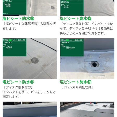
塩ビシート防水⑨
塩ビシート防水⑩
【塩ビシート入隅部溶着】入隅部を溶
【ディスク盤取付①】インパクトを使
着します。
って、ディスク盤を取り付ける箇所に
あらかじめ穴を開けておきます。
塩ビシート防水⑪
塩ビシート防水⑫
【ディスク盤取付②】
【ドレン周り鋼板取付】
インパクトを使い、ビスをしっかりと
固定します。