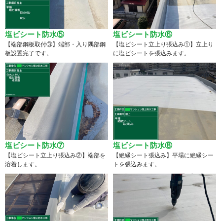
塩ビシート防水⑤
塩ビシート防水⑥
【端部鋼板取付③】端部・入り隅部鋼
【塩ビシート立上り張込み①】立上り
板設置完了です。
に塩ビシートを張込みます。
塩ビシート防水⑦
塩ビシート防水⑧
【塩ビシート立上り張込み②】端部を
【絶縁シート張込み】平場に絶縁シー
溶着します。
トを張込みます。