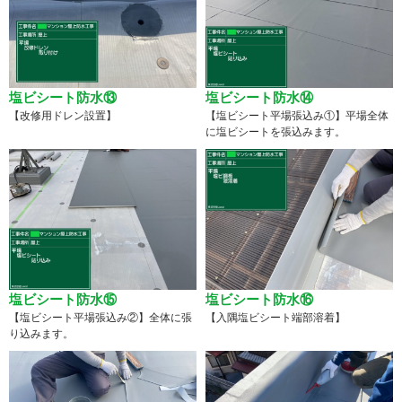
塩ビシート防水⑬
塩ビシート防水⑭
【改修用ドレン設置】
【塩ビシート平場張込み①】平場全体
に塩ビシートを張込みます。
塩ビシート防水⑮
塩ビシート防水⑯
【塩ビシート平場張込み②】全体に張
【入隅塩ビシート端部溶着】
り込みます。