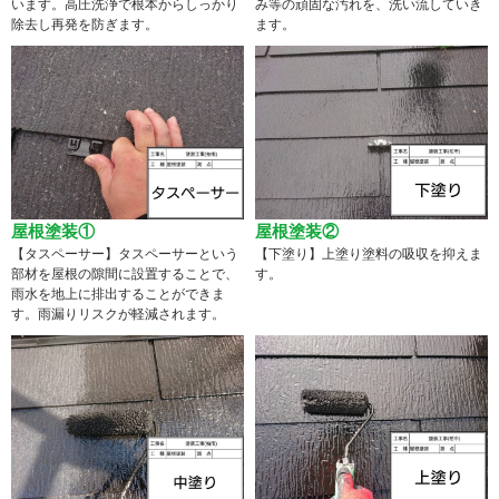
います。高圧洗浄で根本からしっかり
み等の頑固な汚れを、洗い流していき
除去し再発を防ぎます。
ます。
屋根塗装①
屋根塗装②
【タスペーサー】タスペーサーという
【下塗り】上塗り塗料の吸収を抑えま
部材を屋根の隙間に設置することで、
す。
雨水を地上に排出することができま
す。雨漏りリスクが軽減されます。