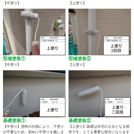
【中塗り】
【上塗り】
竪樋塗装①
竪樋塗装②
【中塗り】
【上塗り】
基礎塗装①
基礎塗装②
【中塗り】塗料の仕様により、下塗り
【上塗り】基礎は住宅の土台となる箇
が不要なため、初めに中塗りを施しま
所です。とても重要な部分になります