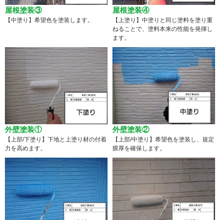
屋根塗装③
屋根塗装④
【中塗り】希望色を塗装します。
【上塗り】中塗りと同じ塗料を塗り重
ねることで、塗料本来の性能を発揮し
ます。
外壁塗装①
外壁塗装②
【上部/下塗り】下地と上塗り材の付着
【上部/中塗り】希望色を塗装し、規定
力を高めます。
膜厚を確保します。