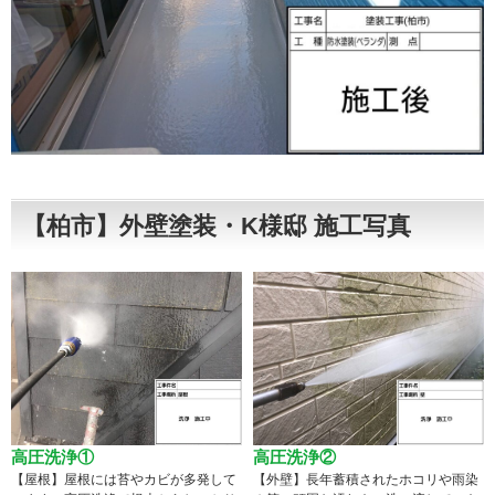
【柏市】外壁塗装・K様邸 施工写真
高圧洗浄①
高圧洗浄②
【屋根】屋根には苔やカビが多発して
【外壁】長年蓄積されたホコリや雨染