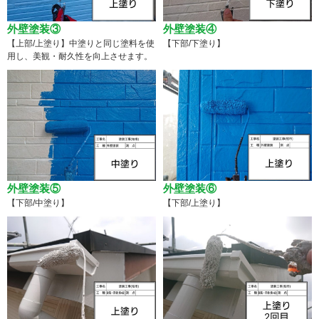
外壁塗装③
外壁塗装④
【上部/上塗り】中塗りと同じ塗料を使
【下部/下塗り】
用し、美観・耐久性を向上させます。
外壁塗装⑤
外壁塗装⑥
【下部/中塗り】
【下部/上塗り】