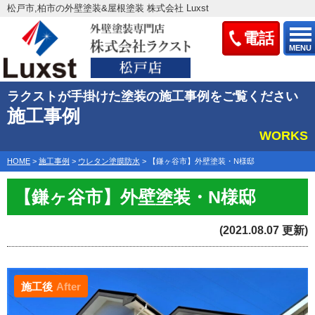
松戸市,柏市の外壁塗装&屋根塗装 株式会社 Luxst
電話
MENU
ラクストが手掛けた塗装の施工事例をご覧ください
施工事例
WORKS
HOME
>
施工事例
>
ウレタン塗膜防水
>
【鎌ヶ谷市】外壁塗装・N様邸
【鎌ヶ谷市】外壁塗装・N様邸
(2021.08.07 更新)
施工後
After