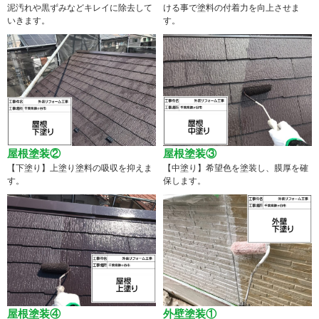
泥汚れや黒ずみなどキレイに除去して
ける事で塗料の付着力を向上させま
いきます。
す。
屋根塗装②
屋根塗装③
【下塗り】上塗り塗料の吸収を抑えま
【中塗り】希望色を塗装し、膜厚を確
す。
保します。
屋根塗装④
外壁塗装①