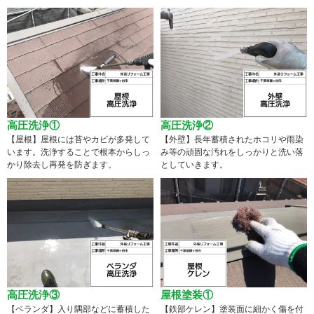
高圧洗浄①
高圧洗浄②
【屋根】屋根には苔やカビが多発して
【外壁】長年蓄積されたホコリや雨染
います。洗浄することで根本からしっ
み等の頑固な汚れをしっかりと洗い落
かり除去し再発を防ぎます。
としていきます。
高圧洗浄③
屋根塗装①
【ベランダ】入り隅部などに蓄積した
【鉄部ケレン】塗装面に細かく傷を付