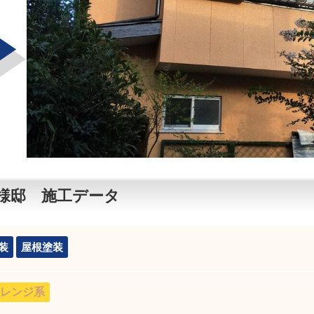
様邸 施工データ
装
屋根塗装
レンジ系