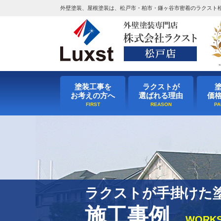
外壁塗装、屋根塗装は、松戸市・柏市・鎌ヶ谷市密着のラクスト
塗装工事を
ラクストが
お考えの方へ
選ばれる理由
価
ラクストが手掛けた
施工事例
WORK