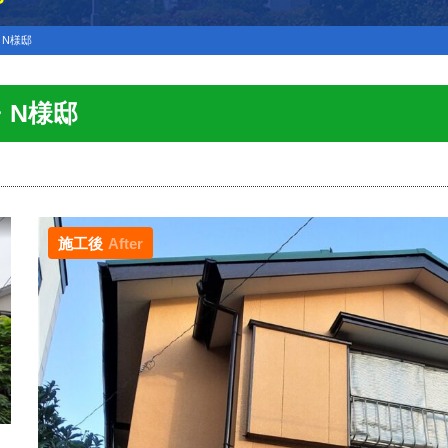
N様邸
・N様邸
施工後
After