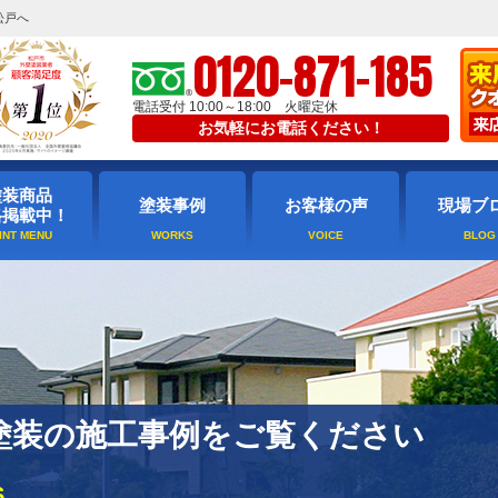
松戸へ
0120-871-185
電話受付 10:00～18:00 火曜定休
お気軽にお電話ください！
塗装商品
塗装事例
お客様の声
現場ブ
格掲載中！
塗装の施工事例をご覧ください
S