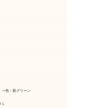
』⇒色：新グリーン
０Ｌ