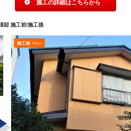
施工の詳細はこちらから
邸 施工前/施工後
施工後
After