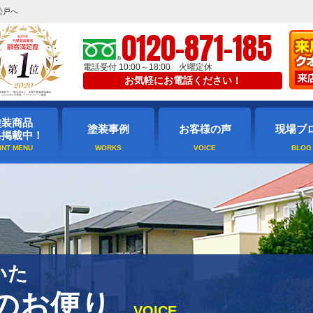
松戸へ
0120-871-185
電話受付 10:00～18:00 火曜定休
お気軽にお電話ください！
塗装商品
塗装事例
お客様の声
現場ブ
格掲載中！
いた
のお便り
VOICE