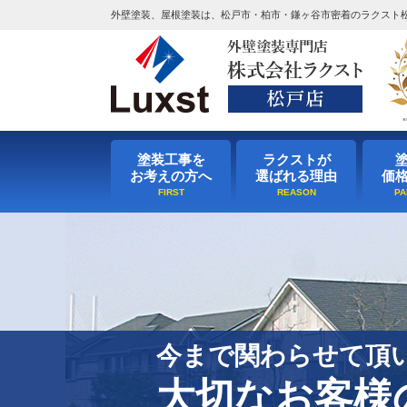
外壁塗装、屋根塗装は、松戸市・柏市・鎌ヶ谷市密着のラクスト
塗装工事を
ラクストが
お考えの方へ
選ばれる理由
価
今まで関わらせて頂
大切なお客様