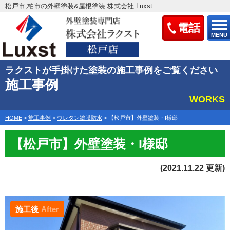
松戸市,柏市の外壁塗装&屋根塗装 株式会社 Luxst
電話
MENU
ラクストが手掛けた塗装の施工事例をご覧ください
施工事例
WORKS
HOME
>
施工事例
>
ウレタン塗膜防水
>
【松戸市】外壁塗装・I様邸
【松戸市】外壁塗装・I様邸
(2021.11.22 更新)
施工後
After