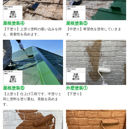
屋根塗装④
屋根塗装⑤
【下塗り】上塗り塗料の吸い込みを抑
【中塗り】希望色を塗布していきま
え、密着性を高めます。
す。
屋根塗装⑥
外壁塗装①
【上塗り】仕上げ工程です。中塗りと
【下塗り】
同じ塗料を塗り重ね、美観を高めま
す。