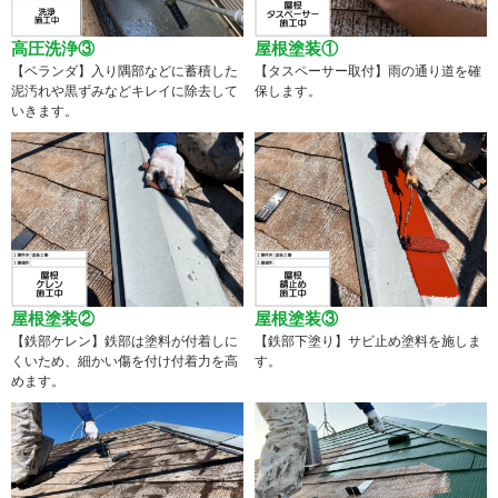
高圧洗浄③
屋根塗装①
【ベランダ】入り隅部などに蓄積した
【タスペーサー取付】雨の通り道を確
泥汚れや黒ずみなどキレイに除去して
保します。
いきます。
屋根塗装②
屋根塗装③
【鉄部ケレン】鉄部は塗料が付着しに
【鉄部下塗り】サビ止め塗料を施しま
くいため、細かい傷を付け付着力を高
す。
めます。