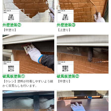
外壁塗装②
外壁塗装③
【中塗り】
【上塗り】
破風板塗装①
破風板塗装②
【ケレン】塗料が付着しやすいよう細
【中塗り】
かく目荒らしを行います。