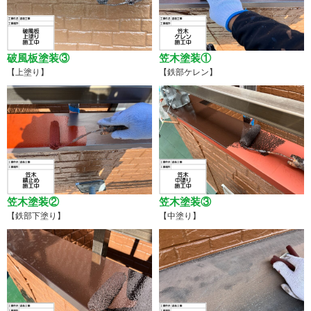
破風板塗装③
笠木塗装①
【上塗り】
【鉄部ケレン】
笠木塗装②
笠木塗装③
【鉄部下塗り】
【中塗り】