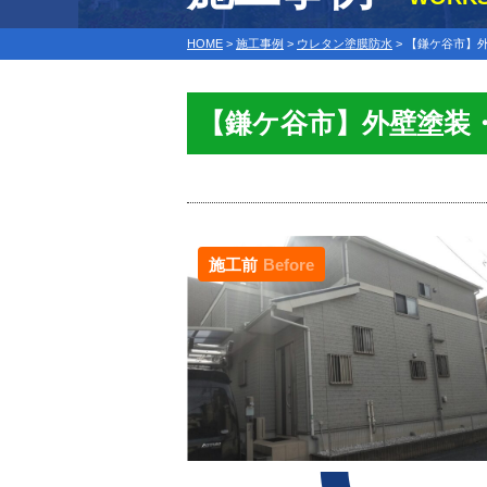
HOME
>
施工事例
>
ウレタン塗膜防水
>
【鎌ケ谷市】外
【鎌ケ谷市】外壁塗装
施工前
Before