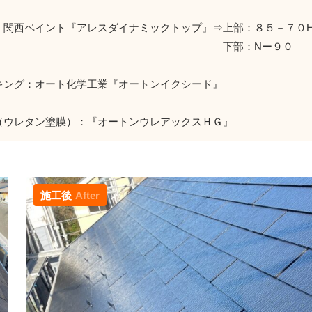
：関西ペイント『アレスダイナミックトップ』⇒上部：８５－７０
下部：Nー９０
キング：オート化学工業『オートンイクシード』
（ウレタン塗膜）：『オートンウレアックスＨＧ』
施工後
After