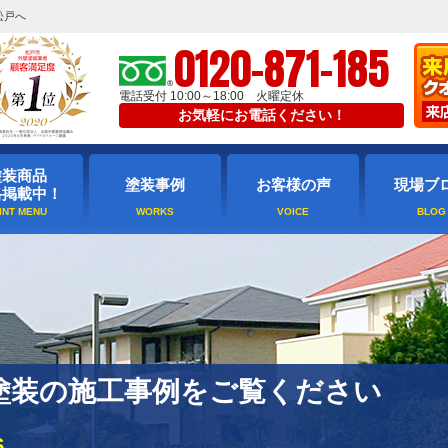
松戸へ
0120-871-185
電話受付 10:00～18:00 火曜定休
お気軽にお電話ください！
塗装商品
塗装事例
お客様の声
現場ブ
格掲載中！
塗装の施工事例をご覧ください
S