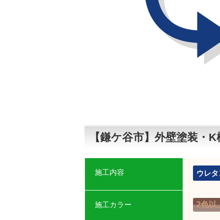
【鎌ケ谷市】外壁塗装・K
施工内容
ウレタ
施工カラー
2色以