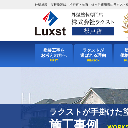
外壁塗装、屋根塗装は、松戸市・柏市・鎌ヶ谷市密着のラクスト
塗装工事を
ラクストが
お考えの方へ
選ばれる理由
価
ラクストが手掛けた
施工事例
WORK