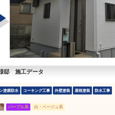
様邸 施工データ
ン塗膜防水
コーキング工事
外壁塗装
屋根塗装
防水工事
上
パープル系
白・ベージュ系