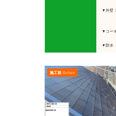
▼外壁
▼コー
▼防水
施工前
Before