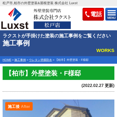
松戸市,柏市の外壁塗装&屋根塗装 株式会社 Luxst
電話
MENU
ラクストが手掛けた塗装の施工事例をご覧ください
施工事例
WORKS
HOME
>
施工事例
>
ウレタン塗膜防水
>
【柏市】外壁塗装・F様邸
【柏市】外壁塗装・F様邸
(2022.02.27 更新)
施工後
After