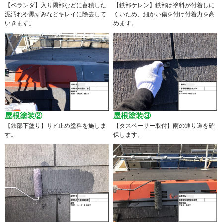
【ベランダ】入り隅部などに蓄積した
【鉄部ケレン】鉄部は塗料が付着しに
泥汚れや黒ずみなどキレイに除去して
くいため、細かい傷を付け付着力を高
いきます。
めます。
屋根塗装②
屋根塗装③
【鉄部下塗り】サビ止め塗料を施しま
【タスペーサー取付】雨の通り道を確
す。
保します。