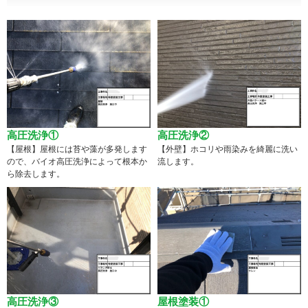
高圧洗浄①
高圧洗浄②
【屋根】屋根には苔や藻が多発します
【外壁】ホコリや雨染みを綺麗に洗い
ので、バイオ高圧洗浄によって根本か
流します。
ら除去します。
高圧洗浄③
屋根塗装①