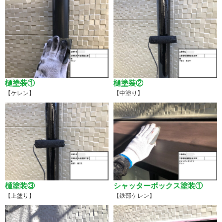
樋塗装①
樋塗装②
【ケレン】
【中塗り】
樋塗装③
シャッターボックス塗装①
【上塗り】
【鉄部ケレン】