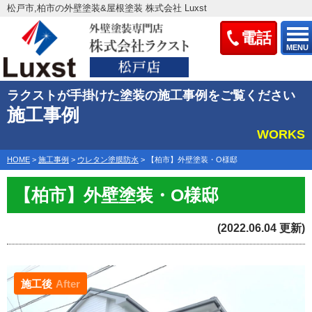
松戸市,柏市の外壁塗装&屋根塗装 株式会社 Luxst
電話
MENU
ラクストが手掛けた塗装の施工事例をご覧ください
施工事例
WORKS
HOME
>
施工事例
>
ウレタン塗膜防水
>
【柏市】外壁塗装・O様邸
【柏市】外壁塗装・O様邸
(2022.06.04 更新)
施工後
After