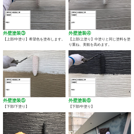
外壁塗装③
外壁塗装④
【上部/中塗り】希望色を塗布します。
【上部/上塗り】中塗りと同じ塗料を塗
り重ね、美観を高めます。
外壁塗装⑤
外壁塗装⑥
【下部/下塗り】
【下部/中塗り】