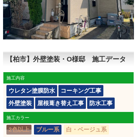
【柏市】外壁塗装・O様邸 施工データ
施工内容
ウレタン塗膜防水
コーキング工事
外壁塗装
屋根葺き替え工事
防水工事
施工カラー
2色以上
ブルー系
白・ベージュ系