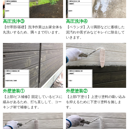
高圧洗浄③
高圧洗浄④
【付帯部/基礎】洗浄作業はお家全体を
【ベランダ】入り隅部などに蓄積した
丸洗いするため、隅々まで行います。
泥汚れや黒ずみなどキレイに除去して
いきます。
外壁塗装①
外壁塗装②
【上部/ビス補修】固定しているビスに
【上部/下塗り】上塗り塗料の吸い込み
緩みがあるため、打ち直しして、コー
を抑えるために下塗り塗料を施しま
キング材で補修します。
す。