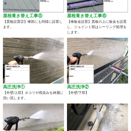
屋根葺き替え工事⑤
屋根葺き替え工事⑥
【貫板設置②】棟部にも同様に設置し
【棟板金設置】貫板の上に板金を設置
ます。
し、ジョイント部はシーリング処理を
します。
高圧洗浄①
高圧洗浄②
【外壁/上部】ホコリや雨染みを綺麗に
【外壁/下部】
洗い流します。