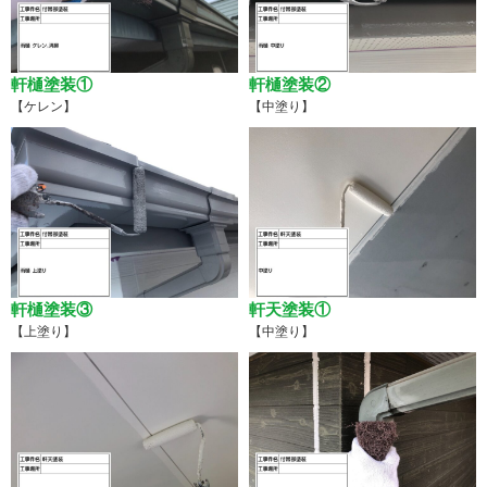
軒樋塗装①
軒樋塗装②
【ケレン】
【中塗り】
軒樋塗装③
軒天塗装①
【上塗り】
【中塗り】