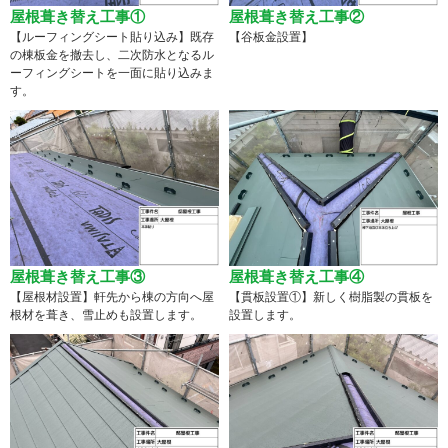
屋根葺き替え工事①
屋根葺き替え工事②
【ルーフィングシート貼り込み】既存
【谷板金設置】
の棟板金を撤去し、二次防水となるル
ーフィングシートを一面に貼り込みま
す。
屋根葺き替え工事③
屋根葺き替え工事④
【屋根材設置】軒先から棟の方向へ屋
【貫板設置①】新しく樹脂製の貫板を
根材を葺き、雪止めも設置します。
設置します。