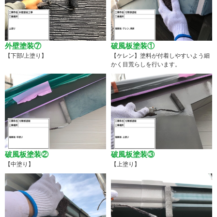
外壁塗装⑦
破風板塗装①
【下部/上塗り】
【ケレン】塗料が付着しやすいよう細
かく目荒らしを行います。
破風板塗装②
破風板塗装③
【中塗り】
【上塗り】