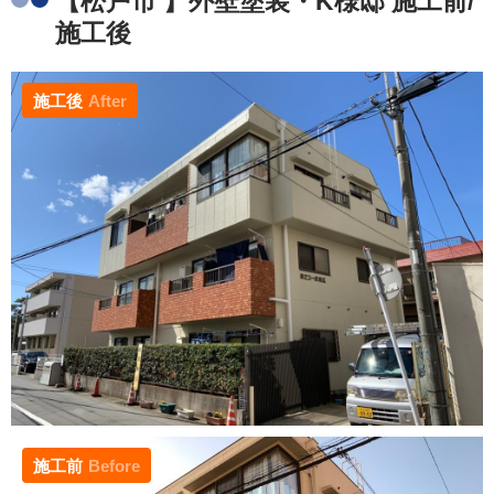
【松戸市 】外壁塗装・K様邸 施工前/
施工後
施工後
After
施工前
Before