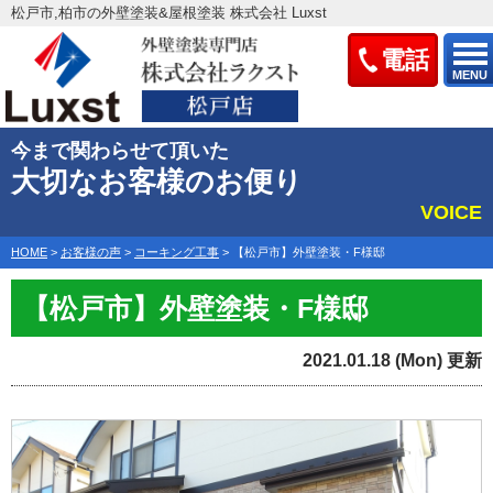
松戸市,柏市の外壁塗装&屋根塗装 株式会社 Luxst
電話
MENU
今まで関わらせて頂いた
大切なお客様のお便り
VOICE
HOME
>
お客様の声
>
コーキング工事
>
【松戸市】外壁塗装・F様邸
【松戸市】外壁塗装・F様邸
2021.01.18 (Mon) 更新