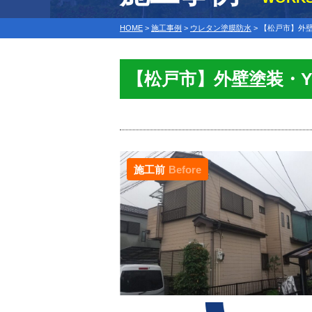
HOME
>
施工事例
>
ウレタン塗膜防水
>
【松戸市】外壁
【松戸市】外壁塗装・
施工前
Before