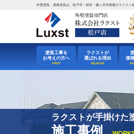
外壁塗装、屋根塗装は、松戸市・柏市・鎌ヶ谷市密着のラクスト
塗装工事を
ラクストが
お考えの方へ
選ばれる理由
価
ラクストが手掛けた
施工事例
WORK