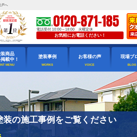
松戸へ
0120-871-185
電話受付 10:00～18:00 火曜定休
お気軽にお電話ください！
塗装商品
塗装事例
お客様の声
現場ブ
格掲載中！
塗装の施工事例をご覧ください
S