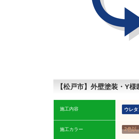
【松戸市】外壁塗装・Y様
施工内容
ウレタ
施工カラー
2色以