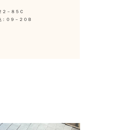
２２－８５Ｃ
２０Ｂ