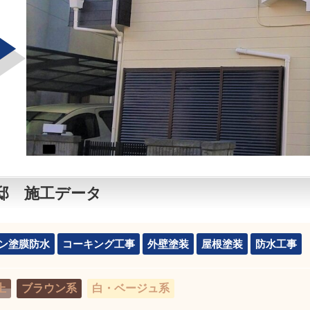
邸 施工データ
ン塗膜防水
コーキング工事
外壁塗装
屋根塗装
防水工事
上
ブラウン系
白・ベージュ系