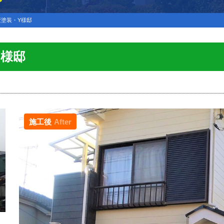
塗装・Y様邸
Y様邸
施工後
After