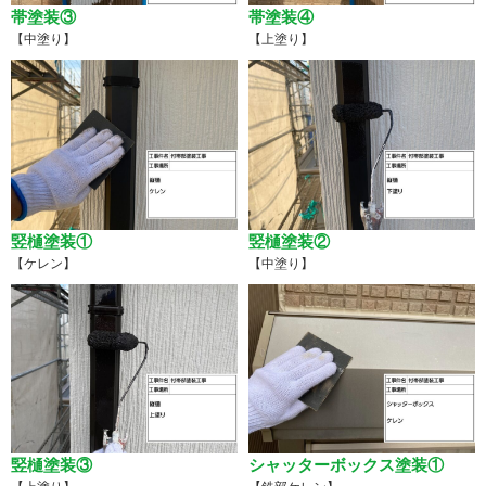
帯塗装③
帯塗装④
【中塗り】
【上塗り】
竪樋塗装①
竪樋塗装②
【ケレン】
【中塗り】
竪樋塗装③
シャッターボックス塗装①