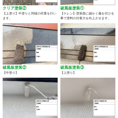
クリア塗装②
破風板塗装①
【上塗り】中塗りと同様の作業を行い
【ケレン】塗装面に細かく傷を付ける
ます。
事で塗料の付着力を向上させます。
破風板塗装②
破風板塗装③
【中塗り】
【上塗り】