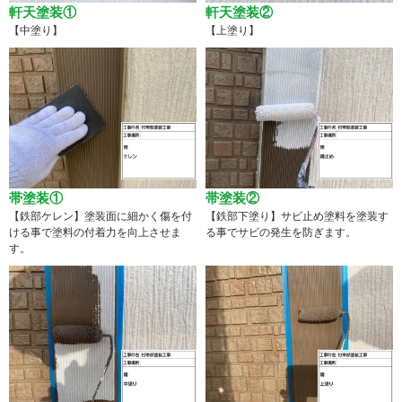
軒天塗装①
軒天塗装②
【中塗り】
【上塗り】
帯塗装①
帯塗装②
【鉄部ケレン】塗装面に細かく傷を付
【鉄部下塗り】サビ止め塗料を塗装す
ける事で塗料の付着力を向上させま
る事でサビの発生を防ぎます。
す。