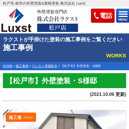
松戸市,柏市の外壁塗装&屋根塗装 株式会社 Luxst
電話
MENU
ラクストが手掛けた塗装の施工事例をご覧ください
施工事例
WORKS
HOME
>
施工事例
>
ウレタン塗膜防水
>
【松戸市】外壁塗装・S様邸
【松戸市】外壁塗装・S様邸
(2021.10.06 更新)
施工後
After