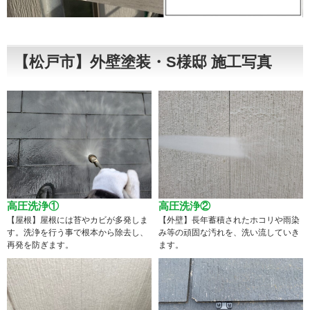
【松戸市】外壁塗装・S様邸 施工写真
高圧洗浄①
高圧洗浄②
【屋根】屋根には苔やカビが多発しま
【外壁】長年蓄積されたホコリや雨染
す。洗浄を行う事で根本から除去し、
み等の頑固な汚れを、洗い流していき
再発を防ぎます。
ます。